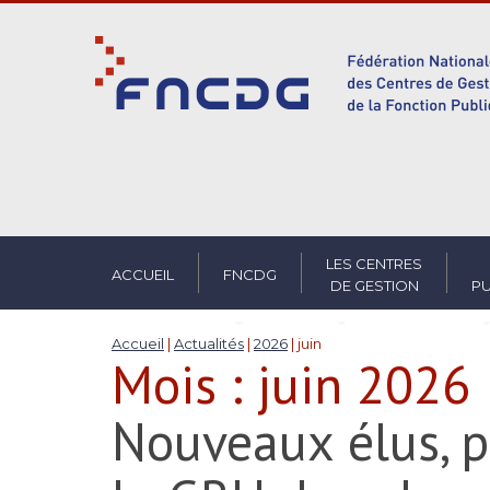
S
k
i
p
t
o
m
a
i
n
c
LES CENTRES
ACCUEIL
FNCDG
DE GESTION
PU
o
n
t
Accueil
|
Actualités
|
2026
|
juin
Mois :
juin 2026
e
n
t
Nouveaux élus, 