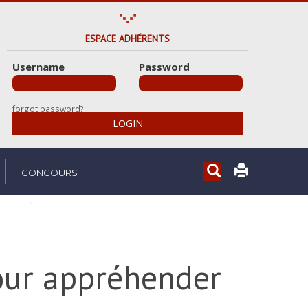
ESPACE ADHÉRENTS
Username
Password
forgot password?
LOGIN
Rechercher...
CONCOURS
our appréhender