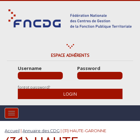
S
k
i
p
t
o
m
a
ESPACE ADHÉRENTS
i
Username
Password
n
c
o
forgot password?
n
LOGIN
t
e
n
TOGGLE NAVIGATION
t
Accueil
|
Annuaire des CDG
|
(31) HAUTE-GARONNE