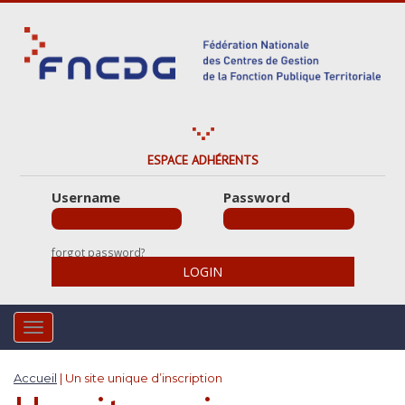
S
k
i
p
t
o
m
a
ESPACE ADHÉRENTS
i
Username
Password
n
c
o
forgot password?
n
LOGIN
t
e
n
TOGGLE NAVIGATION
t
Accueil
|
Un site unique d’inscription