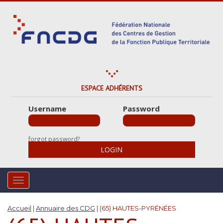
S
k
i
p
t
o
m
a
ESPACE ADHÉRENTS
i
Username
Password
n
c
o
forgot password?
n
LOGIN
t
e
n
TOGGLE NAVIGATION
t
Accueil
|
Annuaire des CDG
|
(65) HAUTES-PYRÉNÉES