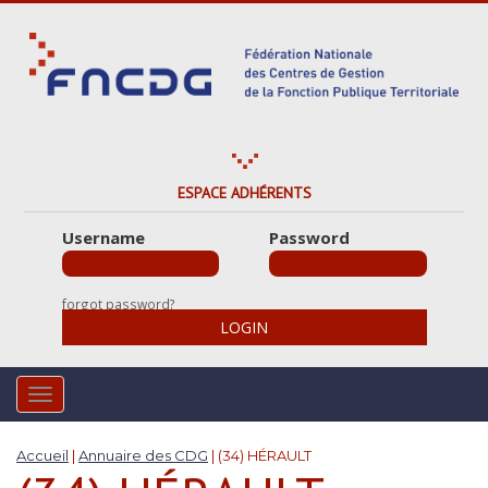
S
k
i
p
t
o
m
a
ESPACE ADHÉRENTS
i
Username
Password
n
c
o
forgot password?
n
LOGIN
t
e
n
TOGGLE NAVIGATION
t
Accueil
|
Annuaire des CDG
|
(34) HÉRAULT