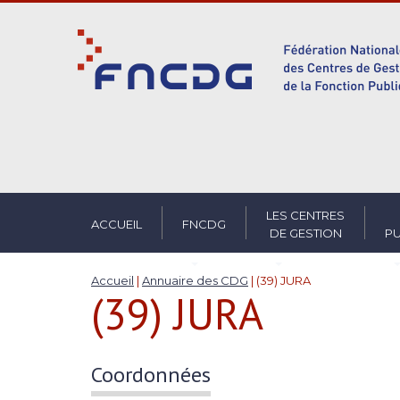
S
k
i
p
t
o
m
a
i
n
c
LES CENTRES
ACCUEIL
FNCDG
DE GESTION
PU
o
n
t
Accueil
|
Annuaire des CDG
|
(39) JURA
(39) JURA
e
n
t
Coordonnées