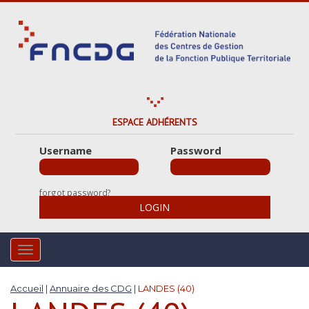
S
k
i
p
t
o
m
a
ESPACE ADHÉRENTS
i
Username
Password
n
c
o
forgot password?
n
LOGIN
t
e
n
TOGGLE NAVIGATION
t
Accueil
|
Annuaire des CDG
|
LANDES (40)