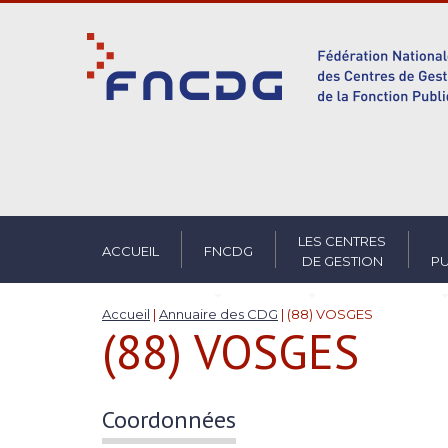
S
k
i
p
t
o
m
a
i
n
c
LES CENTRES
ACCUEIL
FNCDG
DE GESTION
PU
o
n
t
Accueil
|
Annuaire des CDG
|
(88) VOSGES
(88) VOSGES
e
n
t
Coordonnées