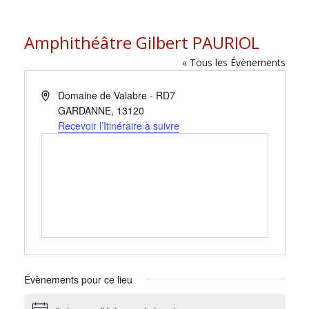
Amphithéâtre Gilbert PAURIOL
« Tous les Évènements
A
Domaine de Valabre - RD7
d
GARDANNE
,
13120
r
Recevoir l’Itinéraire à suivre
e
s
s
e
Évènements pour ce lieu