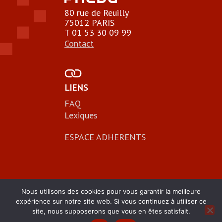
a
80 rue de Reuilly
t
75012 PARIS
e
T 01 53 30 09 99
.
Contact
LIENS
FAQ
Lexiques
ESPACE ADHERENTS
Nous utilisons des cookies pour vous garantir la meilleure
expérience sur notre site web. Si vous continuez à utiliser ce
site, nous supposerons que vous en êtes satisfait.