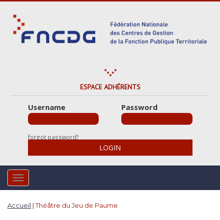
S
k
i
p
t
o
m
a
ESPACE ADHÉRENTS
i
Username
Password
n
c
o
forgot password?
n
LOGIN
t
e
n
TOGGLE NAVIGATION
t
Accueil
|
Théâtre du Jeu de Paume