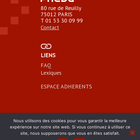
a
80 rue de Reuilly
t
75012 PARIS
e
T 01 53 30 09 99
.
Contact
LIENS
FAQ
Lexiques
ESPACE ADHERENTS
Nous utilisons des cookies pour vous garantir la meilleure
expérience sur notre site web. Si vous continuez à utiliser ce
site, nous supposerons que vous en êtes satisfait.