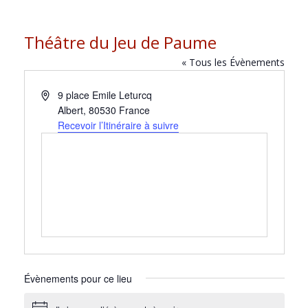
Théâtre du Jeu de Paume
« Tous les Évènements
A
9 place Emile Leturcq
d
Albert
,
80530
France
r
Recevoir l’Itinéraire à suivre
e
s
s
e
Évènements pour ce lieu