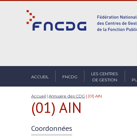
S
k
i
p
t
o
m
a
i
n
c
LES CENTRES
ACCUEIL
FNCDG
DE GESTION
PU
o
n
t
Accueil
|
Annuaire des CDG
|
(01) AIN
(01) AIN
e
n
t
Coordonnées