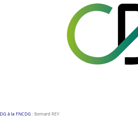
e CDG à la FNCDG
: Bernard REY