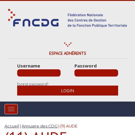
S
k
i
p
t
o
m
a
ESPACE ADHÉRENTS
i
Username
Password
n
c
o
forgot password?
n
LOGIN
t
e
n
TOGGLE NAVIGATION
t
Accueil
|
Annuaire des CDG
|
(11) AUDE