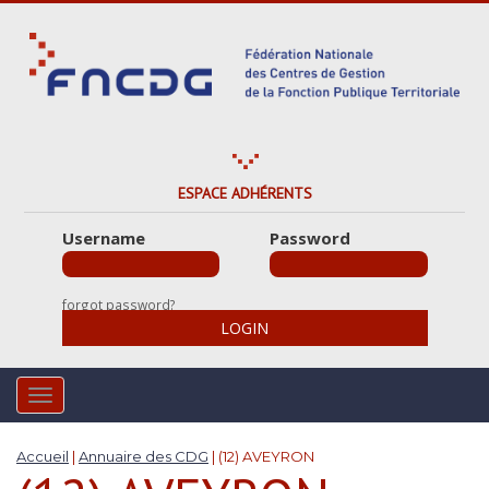
S
k
i
p
t
o
m
a
ESPACE ADHÉRENTS
i
Username
Password
n
c
o
forgot password?
n
LOGIN
t
e
n
TOGGLE NAVIGATION
t
Accueil
|
Annuaire des CDG
|
(12) AVEYRON