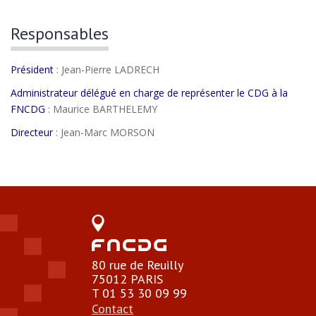
Responsables
Président
: Jean-Pierre LADRECH
Administrateur délégué en charge de représenter le CDG à la
FNCDG
: Maurice BARTHELEMY
Directeur
: Jean-Marc MORSON
80 rue de Reuilly
75012 PARIS
T 01 53 30 09 99
Contact