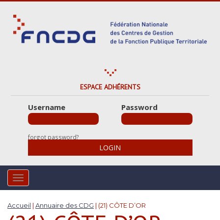
S
k
i
p
t
o
m
a
ESPACE ADHÉRENTS
i
Username
Password
n
c
o
forgot password?
n
LOGIN
t
e
n
TOGGLE NAVIGATION
t
Accueil
|
Annuaire des CDG
|
(21) CÔTE D’OR