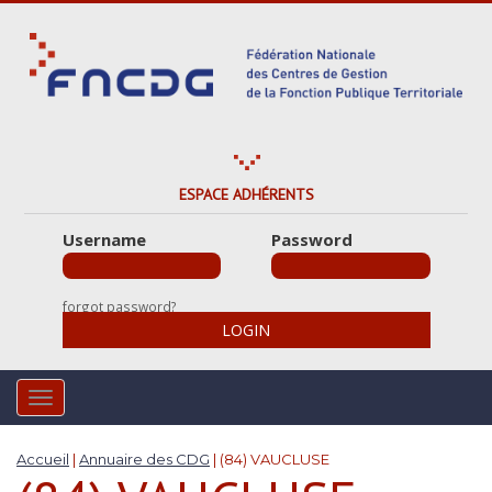
S
k
i
p
t
o
m
a
ESPACE ADHÉRENTS
i
Username
Password
n
c
o
forgot password?
n
LOGIN
t
e
n
TOGGLE NAVIGATION
t
Accueil
|
Annuaire des CDG
|
(84) VAUCLUSE