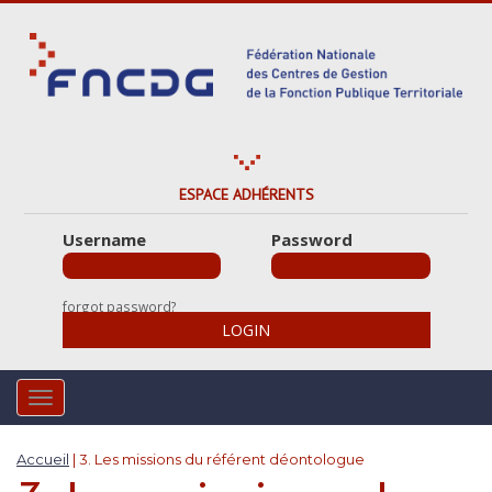
S
k
i
p
t
o
m
a
ESPACE ADHÉRENTS
i
Username
Password
n
c
o
forgot password?
n
LOGIN
t
e
n
TOGGLE NAVIGATION
t
Accueil
|
3. Les missions du référent déontologue