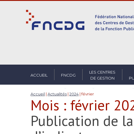
S
k
i
p
t
o
m
a
i
n
c
LES CENTRES
ACCUEIL
FNCDG
DE GESTION
PU
o
n
t
Accueil
|
Actualités
|
2024
|
février
Mois :
février 20
e
n
t
Publication de l