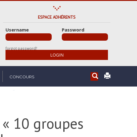
ESPACE ADHÉRENTS
Username
Password
forgot password?
LOGIN
Rechercher...
CONCOURS
s « 10 groupes