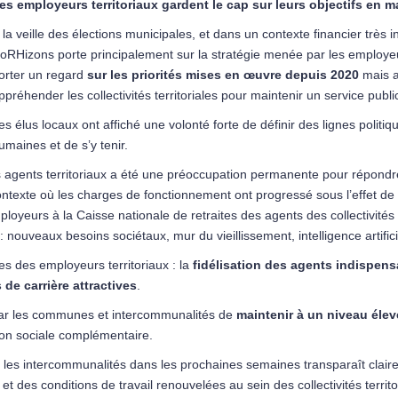
es employeurs territoriaux gardent le cap sur leurs objectifs en 
 la veille des élections municipales, et dans un contexte financier très 
oRHizons porte principalement sur la stratégie menée par les employeurs
orter un regard
sur les priorités mises en œuvre depuis 2020
mais a
ppréhender les collectivités territoriales pour maintenir un service public 
es élus locaux ont affiché une volonté forte de définir des lignes polit
umaines et de s’y tenir.
 agents territoriaux a été une préoccupation permanente pour répond
ntexte où les charges de fonctionnement ont progressé sous l’effet de
ployeurs à la Caisse nationale de retraites des agents des collectivités
nouveaux besoins sociétaux, mur du vieillissement, intelligence artifici
s des employeurs territoriaux : la
fidélisation des agents indispens
de carrière attractives
.
 par les communes et intercommunalités de
maintenir à un niveau élev
ion sociale complémentaire.
les intercommunalités dans les prochaines semaines transparaît clair
i et des conditions de travail renouvelées au sein des collectivités territ