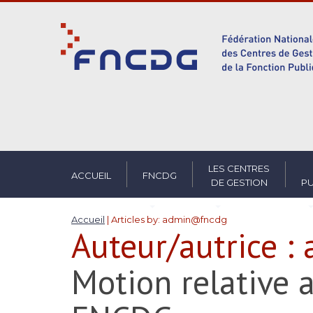
S
k
i
p
t
o
m
a
i
n
c
LES CENTRES
ACCUEIL
FNCDG
DE GESTION
PU
o
n
t
Accueil
|
Articles by: admin@fncdg
Auteur/autrice :
e
n
t
Motion relative 