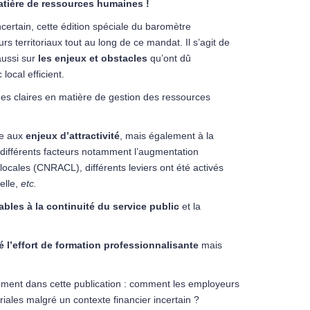
matière de ressources humaines !
incertain, cette édition spéciale du baromètre
 territoriaux tout au long de ce mandat. Il s’agit de
ussi sur
les enjeux et obstacles
qu’ont dû
local efficient.
iques claires en matière de gestion des ressources
re aux
enjeux d’attractivité
, mais également à la
 différents facteurs notamment l’augmentation
 locales (CNRACL), différents leviers ont été activés
elle,
etc.
ables à la continuité du service public
et la
é l’effort de formation professionnalisante
mais
ement dans cette publication : comment les employeurs
oriales malgré un contexte financier incertain ?