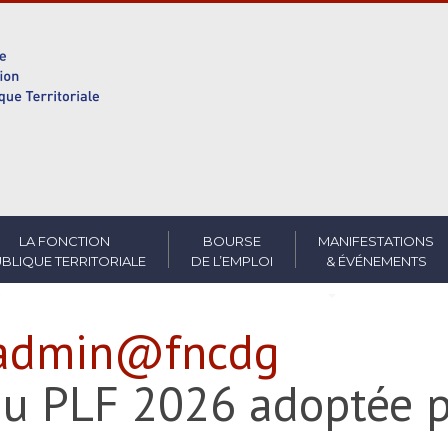
LA FONCTION
BOURSE
MANIFESTATIONS
BLIQUE TERRITORIALE
DE L’EMPLOI
& ÉVÉNEMENTS
admin@fncdg
au PLF 2026 adoptée p