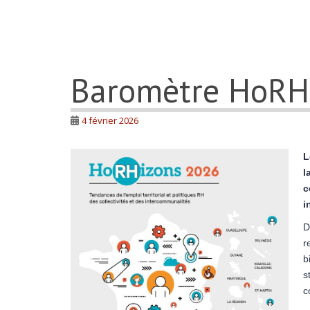
Baromètre HoRH
4 février 2026
L
l
c
i
D
r
b
s
c