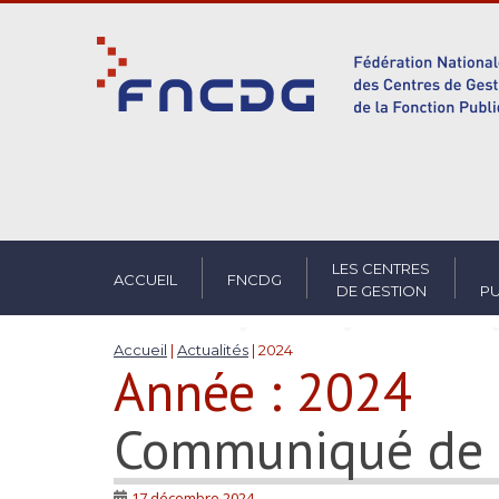
S
k
i
p
t
o
m
a
i
n
c
LES CENTRES
ACCUEIL
FNCDG
DE GESTION
PU
o
n
t
Accueil
|
Actualités
|
2024
Année :
2024
e
n
t
Communiqué de 
17 décembre 2024