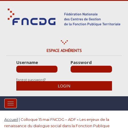
S
k
i
p
t
o
m
a
ESPACE ADHÉRENTS
i
Username
Password
n
c
o
forgot password?
n
LOGIN
t
e
n
TOGGLE NAVIGATION
t
Accueil
|
Colloque 15 mai FNCDG – ADF « Les enjeux de la
renaissance du dialogue social dans la Fonction Publique