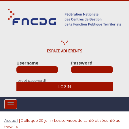
S
k
i
p
t
o
m
a
ESPACE ADHÉRENTS
i
Username
Password
n
c
o
forgot password?
n
LOGIN
t
e
n
TOGGLE NAVIGATION
t
Accueil
|
Colloque 20 juin « Les services de santé et sécurité au
travail »