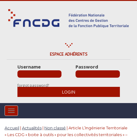
S
k
i
p
t
o
m
a
ESPACE ADHÉRENTS
i
Username
Password
n
c
o
forgot password?
n
LOGIN
t
e
n
TOGGLE NAVIGATION
t
Accueil
|
Actualités
|
Non classé
|
Article L’Ingénierie Territoriale
« Les CDG « boite à outils » pour les collectivités territoriales » –