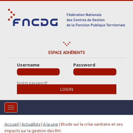
S
k
i
p
t
o
m
a
ESPACE ADHÉRENTS
i
Username
Password
n
c
o
forgot password?
n
LOGIN
t
e
n
TOGGLE NAVIGATION
t
Accueil
|
Actualités
|
A la une
|
Etude sur la crise sanitaire et ses
impacts sur la gestion des RH