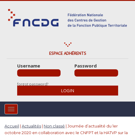
S
k
i
p
t
o
m
a
ESPACE ADHÉRENTS
i
Username
Password
n
c
o
forgot password?
n
LOGIN
t
e
n
TOGGLE NAVIGATION
t
Accueil
|
Actualités
|
Non classé
|
Journée d’actualité du 1er
octobre 2020 en collaboration avec le CNFPT et la HATVP sur la