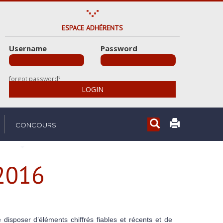
ESPACE ADHÉRENTS
Username
Password
forgot password?
LOGIN
Rechercher...
CONCOURS
 2016
isposer d’éléments chiffrés fiables et récents et de