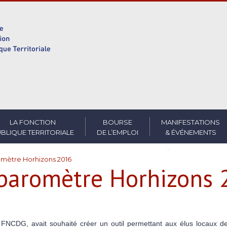
LA FONCTION
BOURSE
MANIFESTATIONS
BLIQUE TERRITORIALE
DE L’EMPLOI
& ÉVÉNEMENTS
omètre Horhizons 2016
 baromètre Horhizons
FNCDG, avait souhaité créer un outil permettant aux élus locaux de d