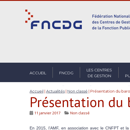
S
k
i
p
t
o
m
a
i
n
c
LES CENTRES
ACCUEIL
FNCDG
DE GESTION
PU
o
n
t
Accueil
|
Actualités
|
Non classé
|
Présentation du bar
Présentation du
e
n
t
11 janvier 2017
Non classé
En 2015, l’AMF, en association avec le CNFPT et la 