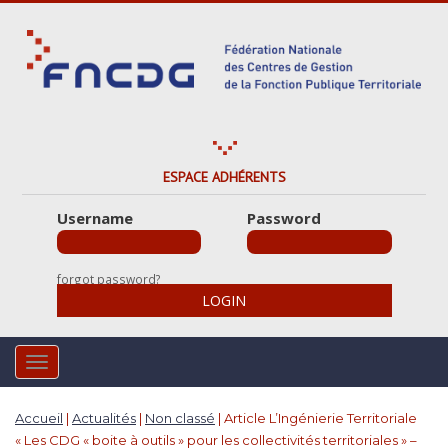
S
k
i
p
t
o
m
a
ESPACE ADHÉRENTS
i
Username
Password
n
c
o
forgot password?
n
LOGIN
t
e
n
TOGGLE NAVIGATION
t
Accueil
|
Actualités
|
Non classé
|
Article L’Ingénierie Territoriale
« Les CDG « boite à outils » pour les collectivités territoriales » –